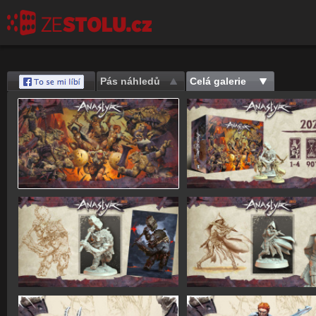
Pás náhledů
Celá galerie
Save