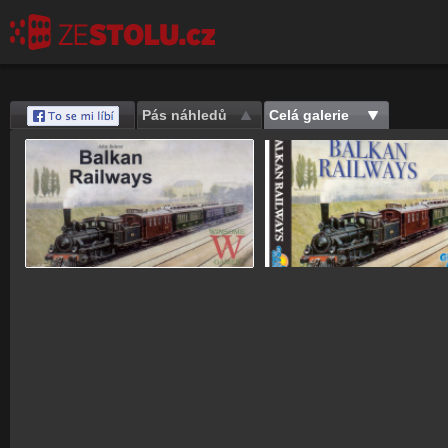
Pás náhledů
Celá galerie
Save