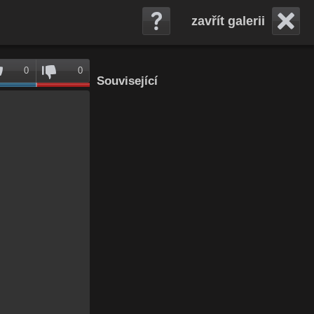
zavřít galerii
0
0
Související