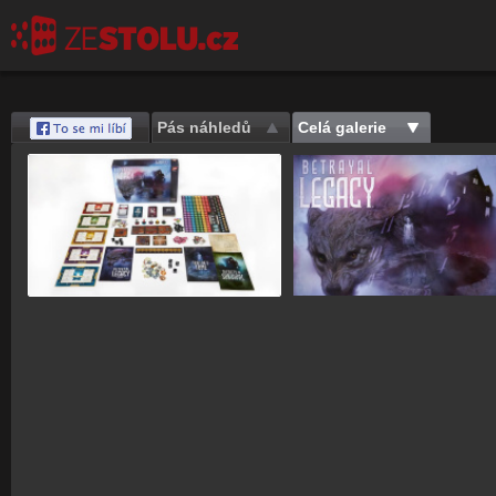
Pás náhledů
Celá galerie
Save