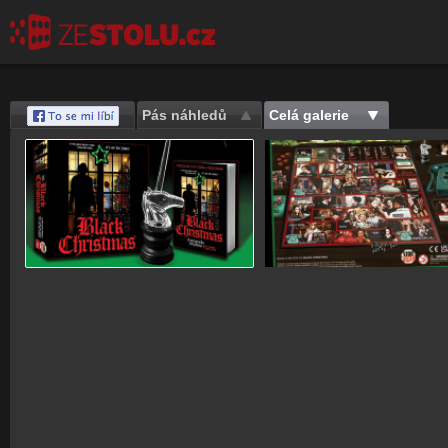
Pás náhledů
Celá galerie
Save