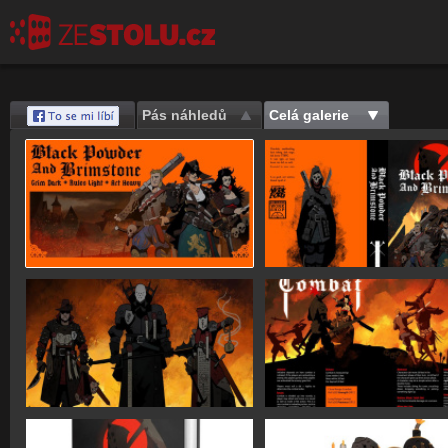
Pás náhledů
Celá galerie
Save