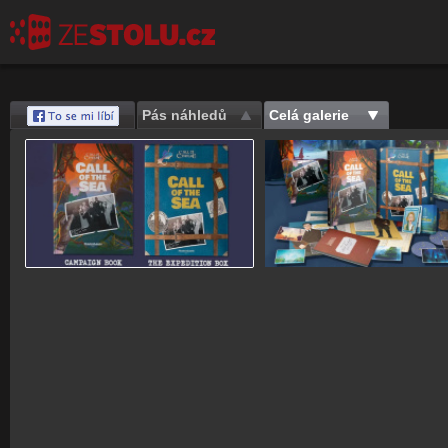
Pás náhledů
Celá galerie
Save