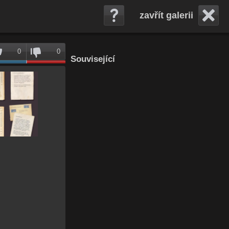
zavřít galerii
0
0
Související