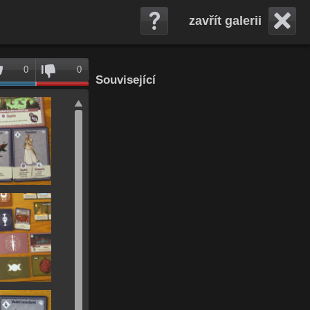
zavřít galerii
0
0
Související