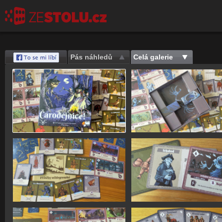
Pás náhledů
Celá galerie
Save