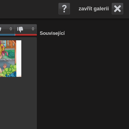
zavřít galerii
0
0
Související