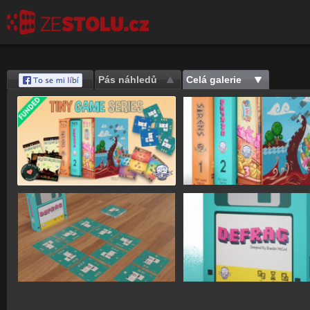
Pás náhledů
Celá galerie
Save