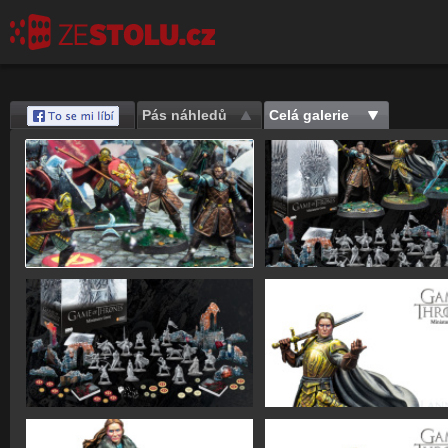
Pás náhledů
Celá galerie
Save