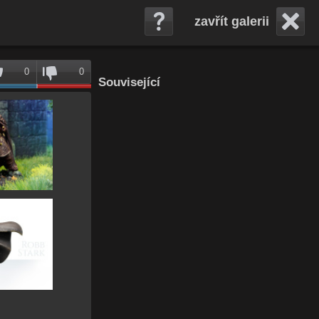
zavřít galerii
0
0
Související