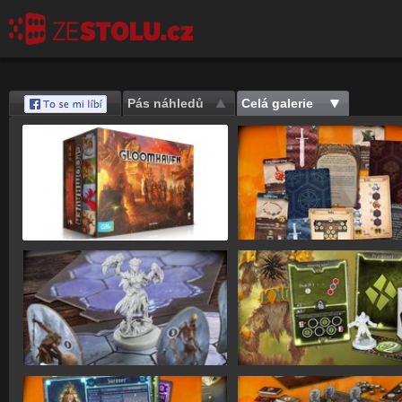
Pás náhledů
Celá galerie
Save