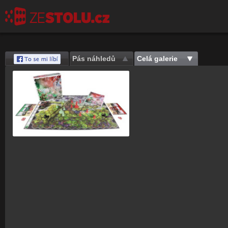
Pás náhledů
Celá galerie
Save