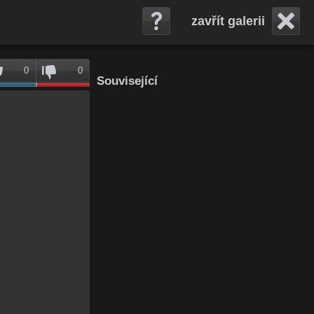
zavřít galerii
0
0
Související