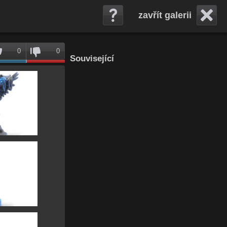
zavřít galerii
0
0
Související