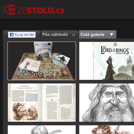
Pás náhledů
Celá galerie
Save