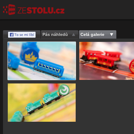
Pás náhledů
Celá galerie
Save