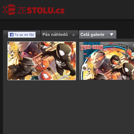
Pás náhledů
Celá galerie
Save