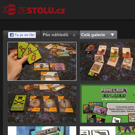
Pás náhledů
Celá galerie
Save