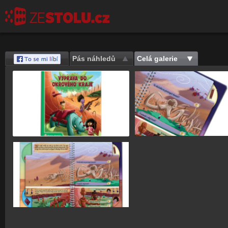
Pás náhledů
Celá galerie
Save