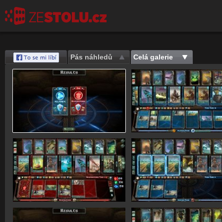
Pás náhledů
Celá galerie
Save