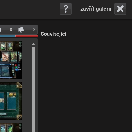
zavřít galerii
0
0
Související