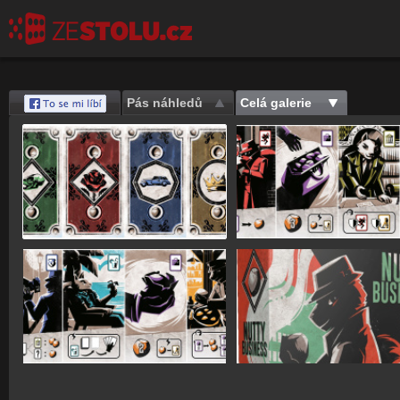
Pás náhledů
Celá galerie
Save