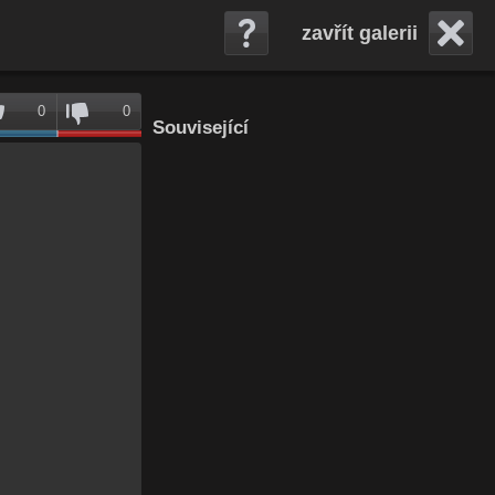
zavřít galerii
0
0
Související