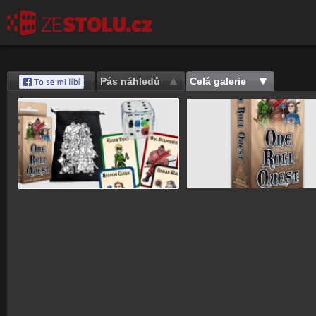
Pás náhledů
Celá galerie
Save