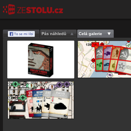
Pás náhledů
Celá galerie
Save