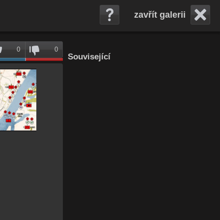
zavřít galerii
0
0
Související