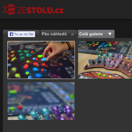
Pás náhledů
Celá galerie
Save