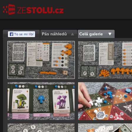
Pás náhledů
Celá galerie
Save