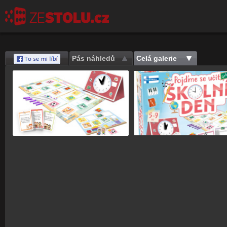
Pás náhledů
Celá galerie
Save