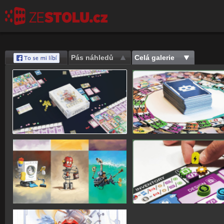
Pás náhledů
Celá galerie
Save