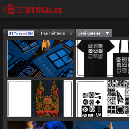
Pás náhledů
Celá galerie
Save