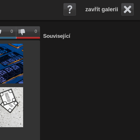
zavřít galerii
0
0
Související