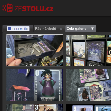
Pás náhledů
Celá galerie
Save