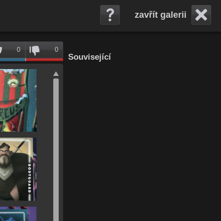
zavřít galerii
0
0
Související