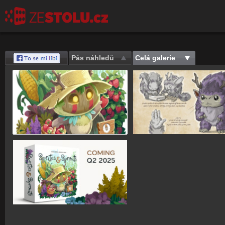
Pás náhledů
Celá galerie
Save