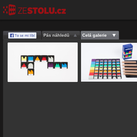
Pás náhledů
Celá galerie
Save