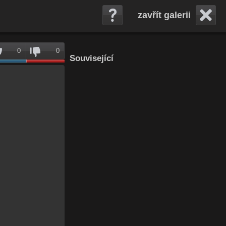
zavřít galerii
0
0
Související