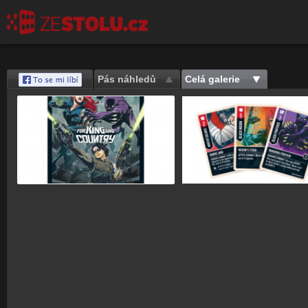
Pás náhledů
Celá galerie
Save