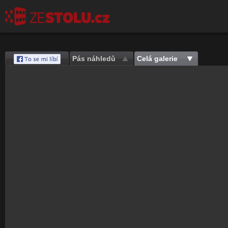
Pás náhledů
Celá galerie
Save
Nahrávám celou galerii...