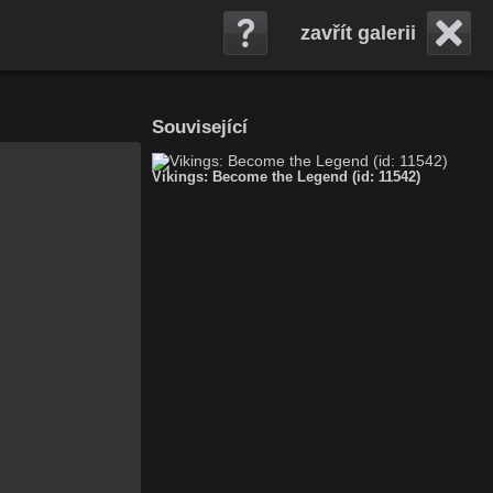
zavřít galerii
Související
Vikings: Become the Legend (id: 11542)