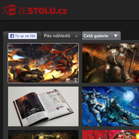
Pás náhledů
Celá galerie
Save