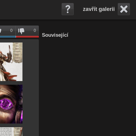
zavřít galerii
0
0
Související