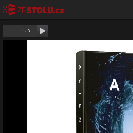
1
/
8