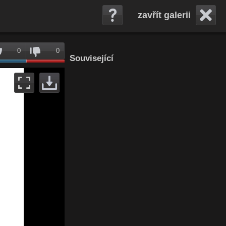
zavřít galerii
0
0
Související