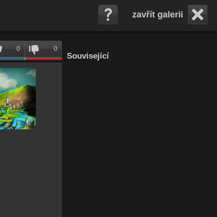
zavřít galerii
0
0
Související