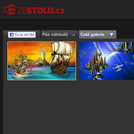
Pás náhledů
Celá galerie
Save