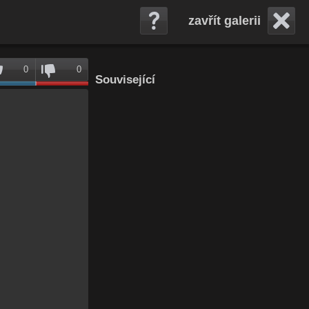
zavřít galerii
0
0
Související