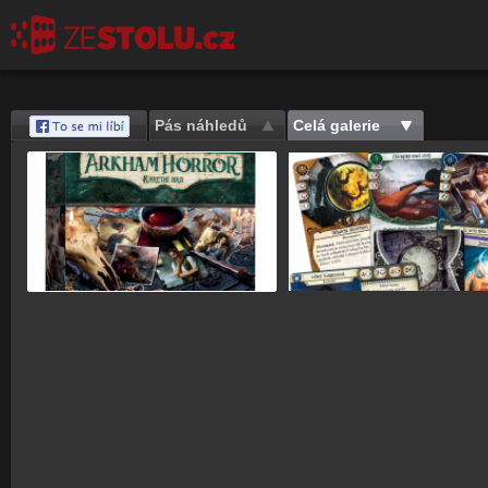
Pás náhledů
Celá galerie
Save