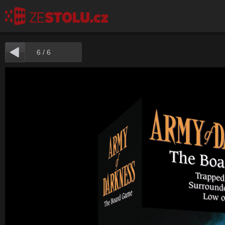
6
/
6