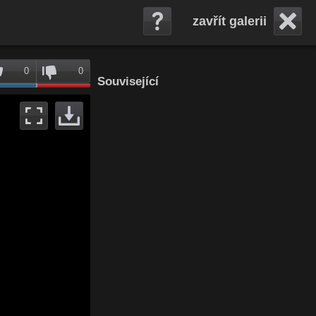
zavřít galerii
0
0
Související