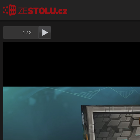
1
/
2