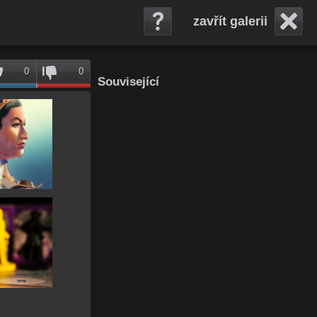
zavřít galerii
0
0
Související