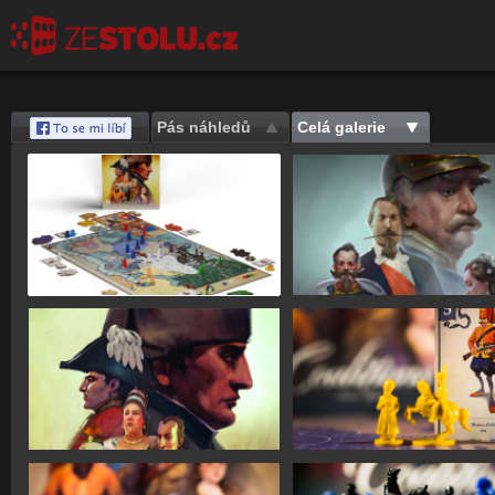
Pás náhledů
Celá galerie
Save