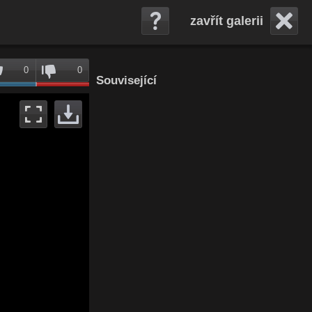
zavřít galerii
0
0
Související