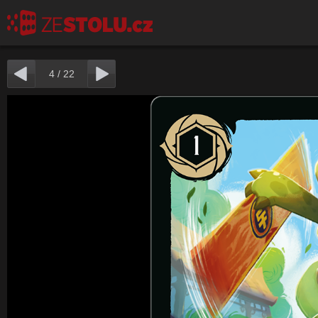
4
/
22