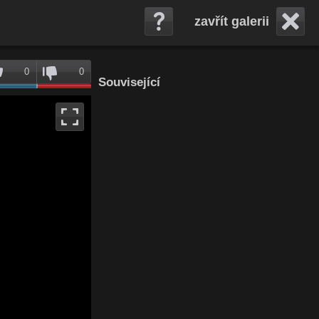
zavřít galerii
0
0
Související