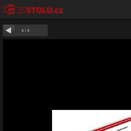
4
/
4