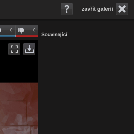
zavřít galerii
0
0
Související