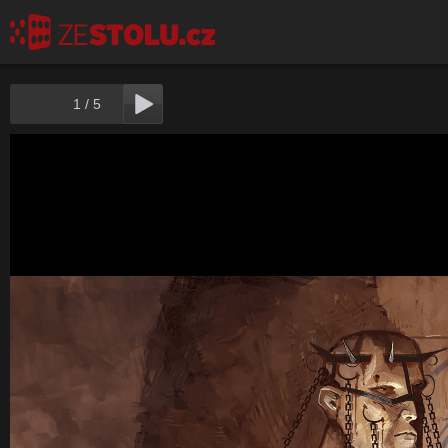
1
/
5