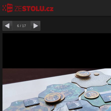
6
/
17