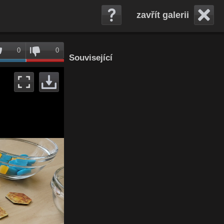
zavřít galerii
0
0
Související