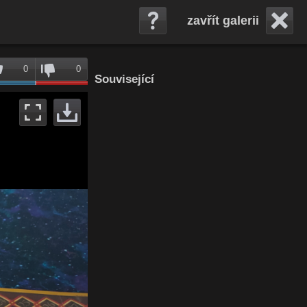
zavřít galerii
0
0
Související