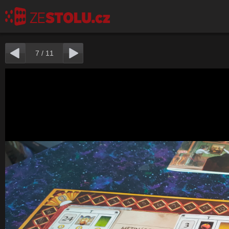
7
/
11