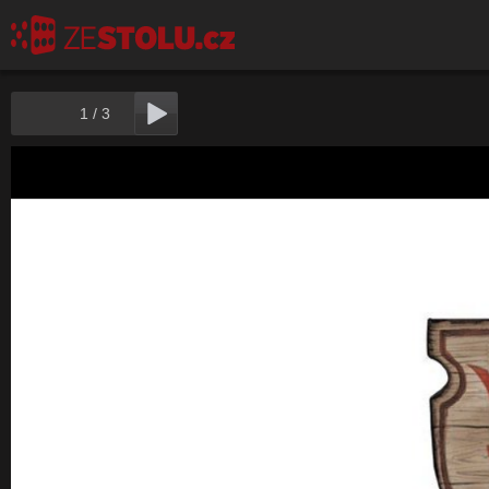
1
/
3