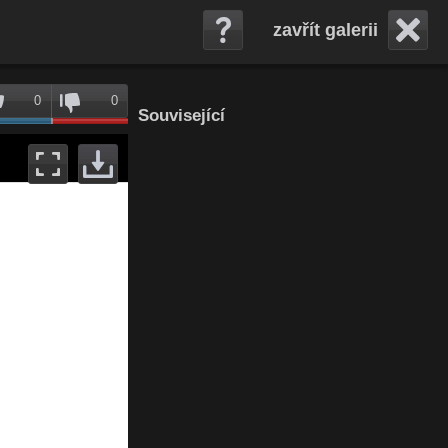
zavřít galerii
0
0
Související