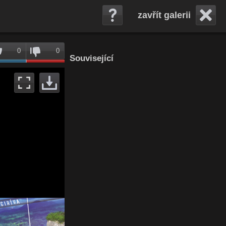
zavřít galerii
0
0
Související