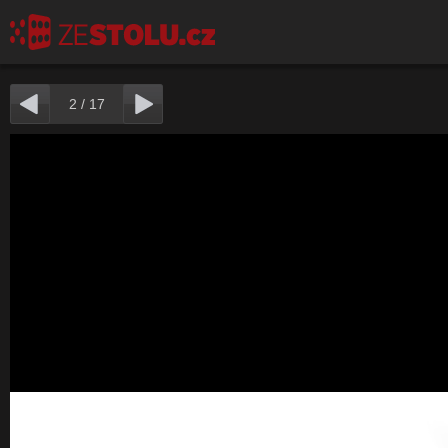
2
/
17