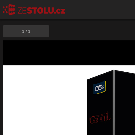
1
/
1