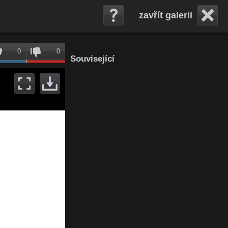
zavřít galerii
0
0
Související