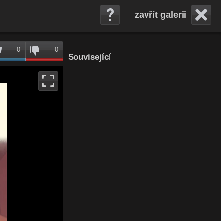
zavřít galerii
0
0
Související