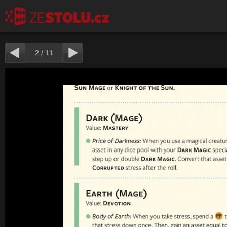
2
/
11