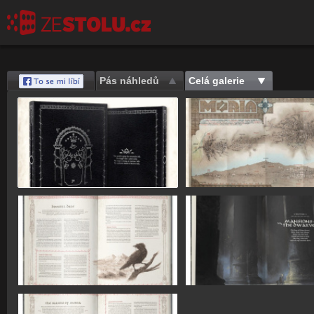
Pás náhledů
Celá galerie
Save