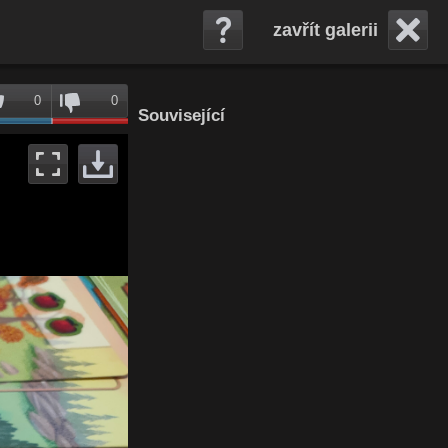
zavřít galerii
0
0
Související