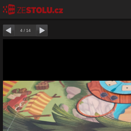
4
/
14