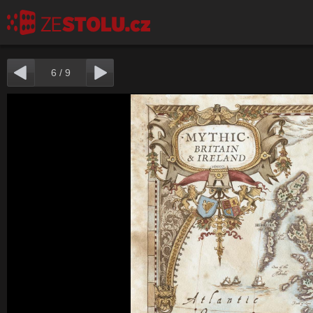
6
/
9