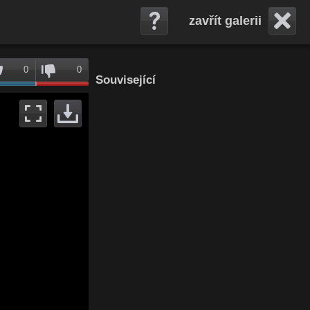
zavřít galerii
0
0
Související